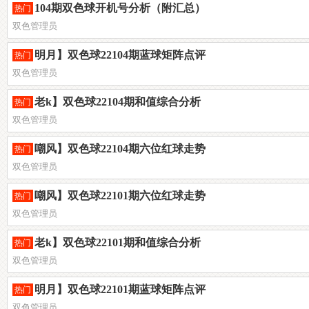
104期双色球开机号分析（附汇总）
热门
双色管理员
明月】双色球22104期蓝球矩阵点评
热门
双色管理员
老k】双色球22104期和值综合分析
热门
双色管理员
嘲风】双色球22104期六位红球走势
热门
双色管理员
嘲风】双色球22101期六位红球走势
热门
双色管理员
老k】双色球22101期和值综合分析
热门
双色管理员
明月】双色球22101期蓝球矩阵点评
热门
双色管理员