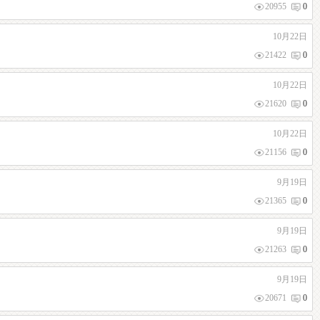
20955
0
10月22日
21422
0
10月22日
21620
0
10月22日
21156
0
9月19日
21365
0
9月19日
21263
0
9月19日
20671
0