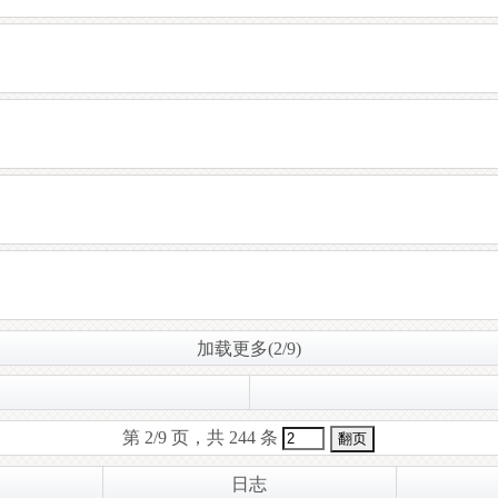
加载更多(2/9)
第 2/9 页，共 244 条
日志