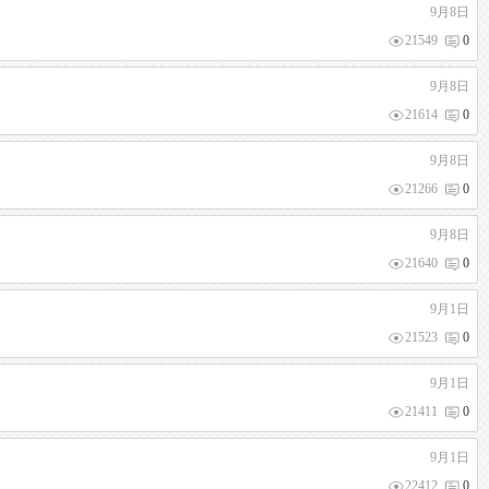
9月8日
21549
0
9月8日
21614
0
9月8日
21266
0
9月8日
21640
0
9月1日
21523
0
9月1日
21411
0
9月1日
22412
0