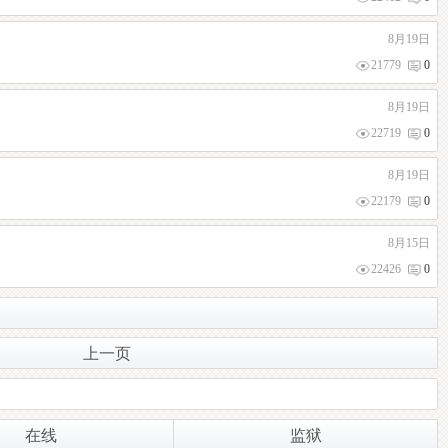
8月19日
21779
0
8月19日
22719
0
8月19日
22179
0
8月15日
22426
0
上一页
在线
监狱