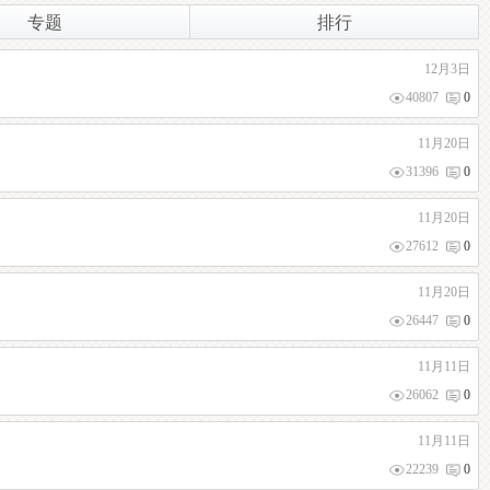
专题
排行
12月3日
40807
0
11月20日
31396
0
11月20日
27612
0
11月20日
26447
0
11月11日
26062
0
11月11日
22239
0