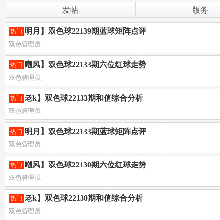
发帖
版务
明月】双色球22139期蓝球矩阵点评
热门
双色管理员
嘲风】双色球22133期六位红球走势
热门
双色管理员
老k】双色球22133期和值综合分析
热门
双色管理员
明月】双色球22133期蓝球矩阵点评
热门
双色管理员
嘲风】双色球22130期六位红球走势
热门
双色管理员
老k】双色球22130期和值综合分析
热门
双色管理员